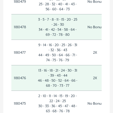
1180479
No Bonus
25 - 28 - 32 - 40 - 41 - 43 -
56 - 60 - 64 - 73
3 - 5 - 7 - 8 - 11 - 15 - 20 - 25
- 26 - 30
1180478
No Bonus
34 - 41 - 42 - 54 - 58 - 64 -
69 - 72 - 78 - 80
9 - 14 - 16 - 20 - 25 - 26 - 31
- 32 - 36 - 43
1180477
2X
44 - 49 - 50 - 64 - 66 - 71 -
74 - 75 - 76 - 79
13 - 16 - 18 - 21 - 24 - 30 - 31
- 39 - 43 - 44
1180476
2X
46 - 48 - 50 - 52 - 64 - 66 -
68 - 70 - 73 - 77
2 - 10 - 11 - 14 - 15 - 19 - 20 -
22 - 24 - 25
1180475
No Bonus
30 - 33 - 36 - 45 - 47 - 48 -
63 - 68 - 76 - 78